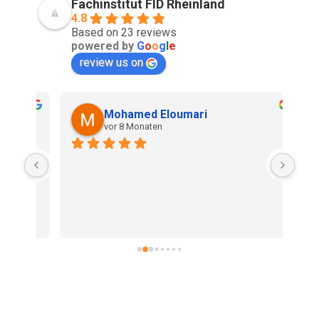
Fachinstitut FID Rheinland
4.8
Based on 23 reviews
powered by
G
o
o
g
l
e
review us on
Mohamed Eloumari
vor 8 Monaten
TOP
LKW 
DAN
 
BEI
ehr 